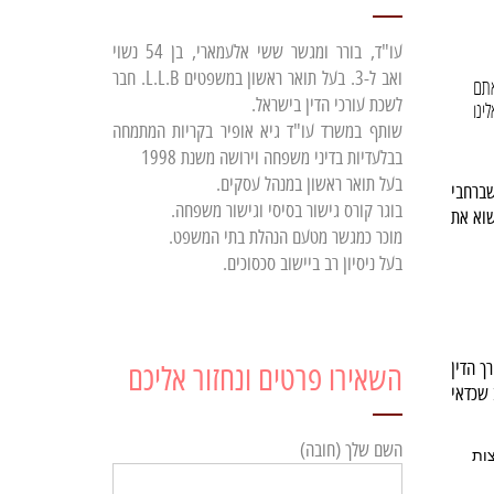
עו"ד, בורר ומגשר ששי אלעמארי, בן 54 נשוי
ואב ל-3. בעל תואר ראשון במשפטים L.L.B. חבר
אתם
לשכת עורכי הדין בישראל.
ינו
שותף במשרד עו"ד גיא אופיר בקריות המתמחה
בבלעדיות בדיני משפחה וירושה משנת 1998
בעל תואר ראשון במנהל עסקים.
שברחבי
בוגר קורס גישור בסיסי וגישור משפחה.
שוא את
מוכר כמגשר מטעם הנהלת בתי המשפט.
בעל ניסיון רב ביישוב סכסוכים.
ך הדין
השאירו פרטים ונחזור אליכם
 שכדאי
השם שלך (חובה)
ות