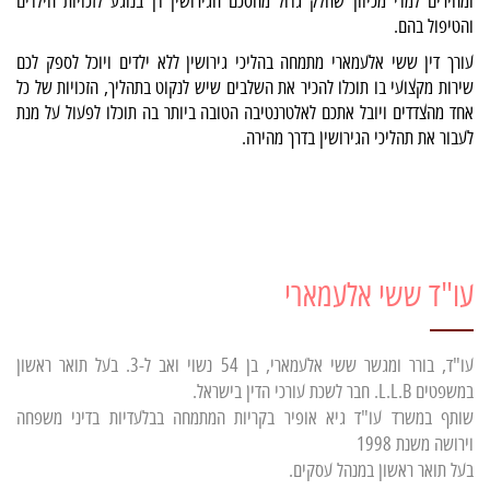
ומהירים למדי מכיוון שחלק גדול מהסכם הגירושין דן בנוגע לזכויות הילדים
והטיפול בהם.
עורך דין ששי אלעמארי מתמחה בהליכי גירושין ללא ילדים ויוכל לספק לכם
שירות מקצועי בו תוכלו להכיר את השלבים שיש לנקוט בתהליך, הזכויות של כל
אחד מהצדדים ויובל אתכם לאלטרנטיבה הטובה ביותר בה תוכלו לפעול על מנת
לעבור את תהליכי הגירושין בדרך מהירה.
עו"ד ששי אלעמארי
עו"ד, בורר ומגשר ששי אלעמארי, בן 54 נשוי ואב ל-3. בעל תואר ראשון
במשפטים L.L.B. חבר לשכת עורכי הדין בישראל.
שותף במשרד עו"ד גיא אופיר בקריות המתמחה בבלעדיות בדיני משפחה
וירושה משנת 1998
בעל תואר ראשון במנהל עסקים.