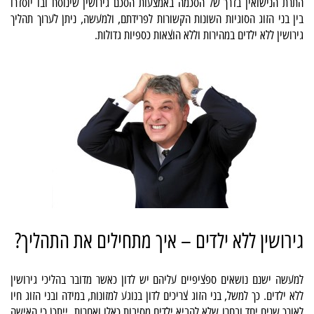
התרת הנישואין בדרך של הסכמה באמצעות הסכם גירושין שינוסח ובו יוסדרו
בין בני הזוג הסוגיות השונות הקשורות לפרידתם, ולמעשה, ניתן לערוך תהליך
גירושין ללא ילדים במהירות וללא הוצאות כספיות גדולות.
גירושין ללא ילדים – איך מתחילים את התהליך?
למעשה ישנם נושאים ספציפיים עליהם יש לדון כאשר מדובר בהליכי גירושין
ללא ילדים. כך למשל, בני הזוג צריכים לדון בנוגע למזונות, במידה ובני הזוג חיו
לאורך שנים יחד ובחרו שלא להביא ילדים מסיבות כאלו ואחרות, ייתכן כי האישה