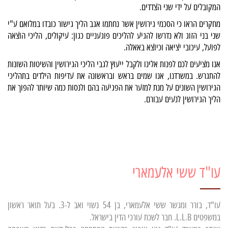
המקובלים על ידי שני הצדדים.
מחקרים הראו כי הסכמי גירושין אשר נחתמו אגב הליך גישור כובדו במלואם ע"י
שני בני הזוג ולא נדרשו להגיע להליכים פוגעניים כגון: עיקולים, הליכי הוצאה
לפועל, עיכובי יציאה וכיוצא באאלה.
אנו מציעים לכם לפנות אלינו ולקבל ייעוץ לגבי הליכי הגירושין והשיטות השונות
להתגרש. במשרדנו, אנו שמים בראש ובראשונה את עדיפות הילדים בתהליכי
הגירושין השונים על מנת למזער את הפגיעה בהם ולנסות כמה שיותר להפוך את
הליך הגירושין לנעים עבורם.
עו"ד ששי אלעמארי
עו"ד, בורר ומגשר ששי אלעמארי, בן 54 נשוי ואב ל-3. בעל תואר ראשון
במשפטים L.L.B. חבר לשכת עורכי הדין בישראל.