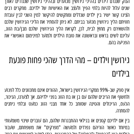
הנזק שנגרם לילדים בהליכי גירושין מכוערים ובהליכי גירושין שנגררים לאורך
שנים עלול להיות בלתי הפיך ולעצב את האישיות של ילדיכם. מחקרים רבים
הציגו קשר ישיר בין ילדים שגדלים ומתקשים להיקשר למין השני לבין עובדת
חוויתם הליך גירושין מכוער בביתם. לא ניתן להסתיר את הליכי הגירושין שלכם
ולהשאירם רק מחוץ לבית, לכן, לקראת הליך הגירושין שלכם מבן/בת הזוג,
עליכם לשים בראש ובראשונה את טובת הילדים ולמזער למינימום האפשרי את
הפגיעה בהם.
גירושין וילדים – מהי הדרך שהכי פחות פוגעת
בילדים
אין ספק שב-99% ממקרי הגירושין בישראל, ההורים אינם מתכוונים כלל לפגוע
ולחשוף את הריבים שלהם עם בן או בת הזוג בפני ילדיהם. אך לצערנו, הניכור,
הכעס, הריכולים והטינה שסוחב כל אחד מבני הזוג כמעט ובלתי ניתנים
להסתרה.
בין אם ילדיכם קטנים או בגילאי ההתבגרות שלהם, הם עוברים שינוי משמעותי
במיוחד כאשר הוריהם נפרדים ולמעשה "מפרקים" את משפחתם, שעבור