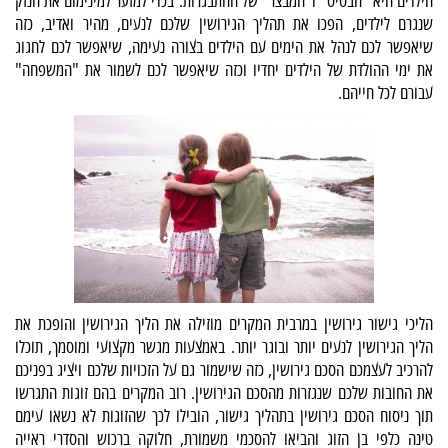
הילדים היא "הבסיס" ו"המבצר" של ההתבגרות. בכדי למזער למינימום את הנזק
שנגרם לילדים, הפכו את תהליך הגירושין שלכם לנעים, מהיר ואדיב, כזה
שיאפשר לכם לנהל את הימים עם הילדים בצורה נעימה, שיאפשר לכם לחגוג
את ימי ההולדת של הילדים יחדיו וכזה שיאפשר לכם לשמור את "המשפחה"
עבורם לכל חייהם.
הליכי גישור גירושין במרבית המקרים מוזילה את הליך הגירושין והופכת את
הליך הגירושין לנעים יותר ובוגר יותר. באמצעות מגשר מקצועי ומוסמך, תוכלו
להרכיב לעצמכם הסכם גירושין, כזה שישמור גם על הזכויות שלכם ויציג בפניכם
את החובות שלכם שנגזרות מהסכם הגירושין. רוב המקרים בהם זוגות התגרשו
תוך ניסוח הסכם גירושין בתהליך גישור, הובילו לכך שהזוגות לא נשאו עימם
טינה כלפי בן הזוג והביאו להסכמי משמורת, חלוקה ברכוש והסדרי ראייה