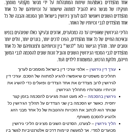
אחד מהצדדים באמצעות שיחות המתנהלות על ידי מגשר מקצועי מוסמך.
תפקידו של מגשר היא להוביל למתווה שישמור על זכויותיהם של כל אחד
מהצדדים השונים ויאפשר להם לערוך גירושין בישראל תוך הסכמה והבנה של כל
אחד מהצדדים לגבי זכויותיו של האחר.
הליכי הגירושין שאופיינו עד כה כמכוערים, ארוכים ובעיקר כאלו שפוגעים בנפש
ובאיכות החיים של כל אחד מהצדדים, הפכו לרכים יותר, בוגרים יותר, זולים יותר
וטובים יותר. תהליך הגישור נועד "לגשר" בין זכויותיהם ורצונותיהם של כל אחד
מהצדדים לגבי הסכמי הגירושין השונים והוביל זוגות שונים להסכמה לגבי המשך
חייהם, חלוקת הרכוש, המשמורת לילדים ועוד.
עורך דין גירושין
– אלפי עורכי דין בישראל מוסמכים לערוך
תהליכים משפטיים שיאפשרו להגיע למתווה של הסכם. עורכי דין
לגירושין לרוב מצדדים את אחד הצדדים ופועלים כדי להשיג את
זכויותיו ומטרותיו מתהליך הגירושין.
גירושין בהסכמה
– לא מעט זוגות מגיעים להסכמה בזמן קצר
יחסית. כאשר יש הסכמה בין שני הצדדים על תהליך הגירושין כל
שנותר הוא לכתוב את הזכויות וההטבות של כל אחד מבני הזוג
ולהגיע להסכם משותף.
הליך גירושין
– לצערנו, הסרטים השונים מציגים הליכי גירושין
מכוערים למדי, אך למעשה קיימות דרכים אלטרנטיביות לגשר בין