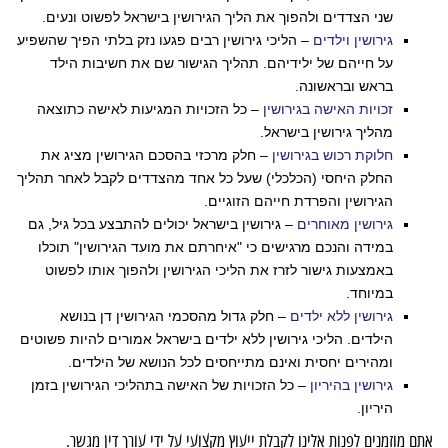
שני הצדדים ולהפוך את הליך הגירושין בישראל לפשוט ונעים.
גירושין וילדים
– הליכי גירושין רבים פגעו נזק בלתי הפיך שהשפיע
על חייהם של ילידיהם. תהליך הגישור שם את חשיבות הילד
בראש ובראשונה.
זכויות האישה בגירושין
– כל הזכויות המגיעות לאישה כתוצאה
מהליך גירושין בישראל.
חלוקת רכוש בגירושין
– חלק מרכזי בהסכם הגירושין מציג את
החלק היחסי (הכלכלי) שעל כל אחד מהצדדים לקבל לאחר תהליך
הגירושין והפרדת חייהם הזוגיים.
גירושין מאוחרים
– גירושין בישראל יכולים להתבצע בכל גיל, גם
במידה והנכם מרגישים כי "איחרתם את מועד הגירושין" תוכלו
באמצעות גישור לזרז את הליכי הגירושין ולהפוך אותו לפשוט
במיוחד.
גירושין ללא ילדים
– חלק גדול מהסכמי הגירושין דן בנושא
הילדים. הליכי גירושין ללא ילדים בישראל אמורים להיות פשוטים
ומהירים יחסית ואינם מתייחסים לכל הנושא של הילדים.
גירושין בהיריון
– כל הזכויות של האישה בתהליכי הגירושין בזמן
היריון.
אתם מוזמנים לפנות אלינו לקבלת ייעוץ מקצועי על ידי עורך דין מגשר.